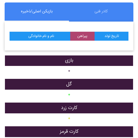
کادر فنی
بازیکن اصلی/ذخیره
تاریخ تولد
پیراهن
نام و نام خانوادگی
بازی
۰
گل
۰
کارت زرد
۰
کارت قرمز