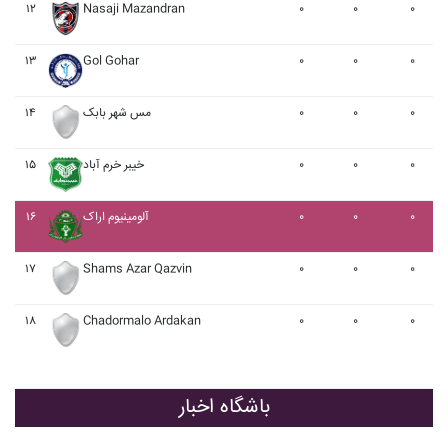
۱۲
Nasaji Mazandran
۰
۰
۰
۱۳
Gol Gohar
۰
۰
۰
۰
۰
۰
مس شهر بابک
۱۴
۰
۰
۰
خيبر خرم آباد
۱۵
۰
۰
۰
آلومينيوم اراک
۱۶
۱۷
Shams Azar Qazvin
۰
۰
۰
۱۸
Chadormalo Ardakan
۰
۰
۰
باشگاه اخبار