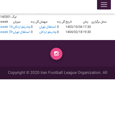
لیگ 140401
محل برگزاری
زمان
تاریخ
گل زده
میهمان
گل زده
میزبان
week
18:15
1404/07/13
1
استقلال تهران
1
چادرملو اردکان
week 6
لیگ 140301
محل برگزاری
زمان
تاریخ
گل زده
میهمان
گل زده
میزبان
week
17:30
1403/10/06
0
استقلال تهران
0
چادرملو اردکان
week 14
19:30
1404/02/18
0
چادرملو اردکان
0
استقلال تهران
week 29
Copyright © 2020 Iran Football League Organization. All
rights reserved.
تمامي حقوق مادي و معنوي این وب سایت متعلق به سازمان لیگ فوتبال