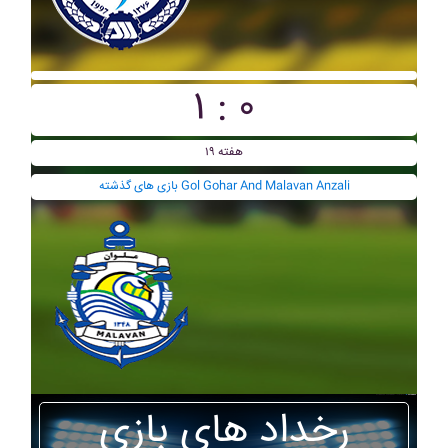
۱ : ۰
هفته ۱۹
بازی های گذشته Gol Gohar And Malavan Anzali
رخداد های بازی