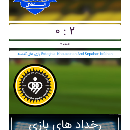
۰ : ۲
هفته ۷
بازی های گذشته Esteghlal Khouzestan And Sepahan Isfahan
رخداد های بازی