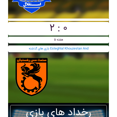
۲ : ۰
هفته ۵
بازی های گذشته Esteghlal Khouzestan And
رخداد های بازی