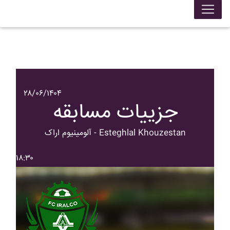
۲۸/۰۶/۱۴۰۴
جزییات مسابقه
آلومينيوم اراک - Esteghlal Khouzestan
۱۸:۳۰