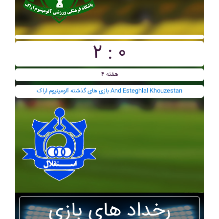
۲ : ۰
هفته ۴
بازی های گذشته آلومينيوم اراک And Esteghlal Khouzestan
رخداد های بازی