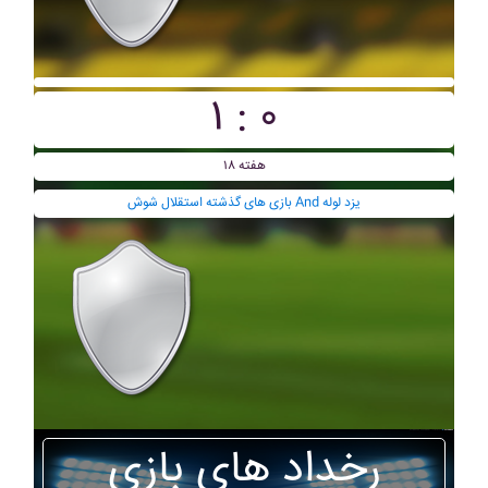
۱ : ۰
هفته ۱۸
بازی های گذشته استقلال شوش And يزد لوله
رخداد های بازی