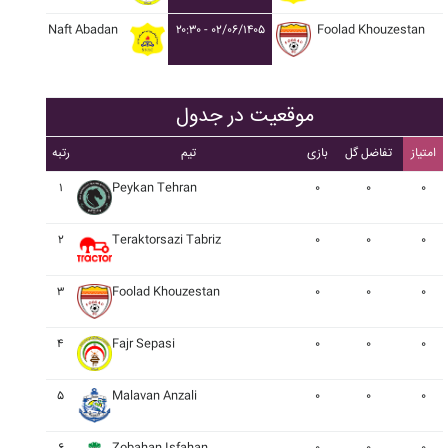
Naft Abadan
۲۰:۳۰ - ۰۲/۰۶/۱۴۰۵
Foolad Khouzestan
موقعیت در جدول
امتیاز
تفاضل گل
بازی
تیم
رتبه
۱
Peykan Tehran
۰
۰
۰
۲
Teraktorsazi Tabriz
۰
۰
۰
۳
Foolad Khouzestan
۰
۰
۰
۴
Fajr Sepasi
۰
۰
۰
۵
Malavan Anzali
۰
۰
۰