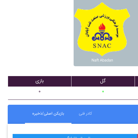
Naft Abadan
گل
بازی
۰
۰
کادر فنی
بازیکن اصلی/ذخیره