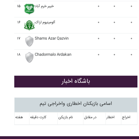
۰
۰
۰
خيبر خرم آباد
۱۵
۰
۰
۰
آلومينيوم اراک
۱۶
۱۷
Shams Azar Qazvin
۰
۰
۰
۱۸
Chadormalo Ardakan
۰
۰
۰
باشگاه اخبار
اسامی بازیکنان اخطاری واخراجی تیم
اخراج
اخطار
در مقابل
نام بازیکن
کارت دقیقه
هفته