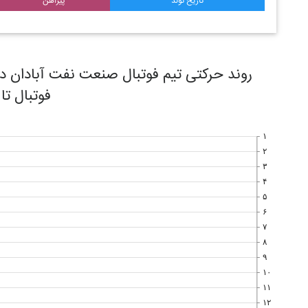
تاریخ تولد
پیراهن
فوتبال تا
۱
۲
۳
۴
۵
۶
۷
۸
۹
۱۰
۱۱
۱۲