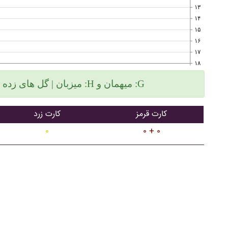
۱۳
۱۴
۱۵
۱۶
۱۷
۱۸
میزبان | گل های زده سمت چپ و گلهای خورده سمت راست :H میهمان و :G
کارت قرمز
کارت زرد
۰
۰ + ۰