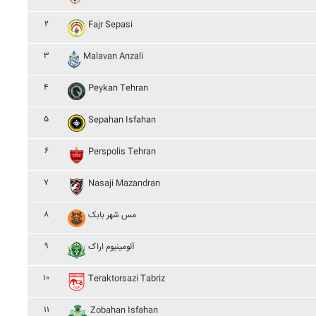
۲
Fajr Sepasi
۳
Malavan Anzali
۴
Peykan Tehran
۵
Sepahan Isfahan
۶
Perspolis Tehran
۷
Nasaji Mazandran
۸
مس شهر بابک
۹
آلومينيوم اراک
۱۰
Teraktorsazi Tabriz
۱۱
Zobahan Isfahan