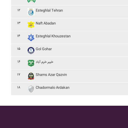
۱۲
Esteghlal Tehran
۱۳
Naft Abadan
۱۴
Esteghlal Khouzestan
۱۵
Gol Gohar
۱۶
خيبر خرم آباد
۱۷
Shams Azar Qazvin
۱۸
Chadormalo Ardakan