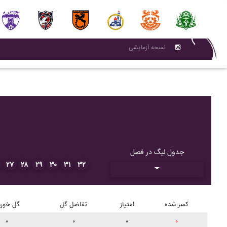
نسحه آزمایشی
جدول لیگ در فصل
۲۷
۲۸
۲۹
۳۰
۳۱
۳۲
کسر شده
امتیاز
تفاضل گل
گل خورد
۰
۰
۰
۰