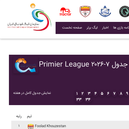
(current)
اخبار
لیگ برتر
صفحه نخست
Primier League ۲۰۲۶-۷ جدول
نمایش جدول کامل در هفته
۱
۲
۳
۴
۵
۶
۷
۸
۹
۳۳
۳۴
تیم
رتبه
۱
Foolad Khouzestan