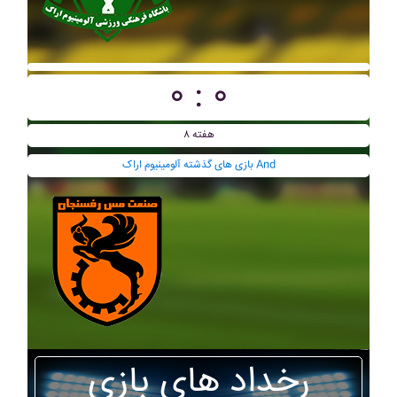
۰ : ۰
هفته ۸
بازی های گذشته آلومينيوم اراک And
رخداد های بازی