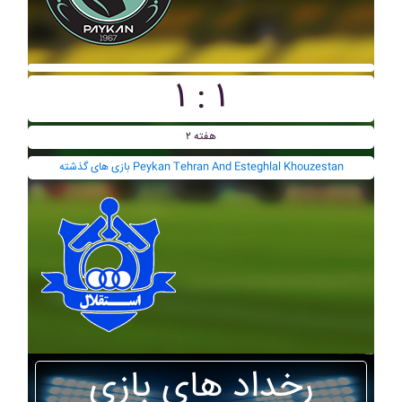
۱ : ۱
هفته ۲
بازی های گذشته Peykan Tehran And Esteghlal Khouzestan
رخداد های بازی