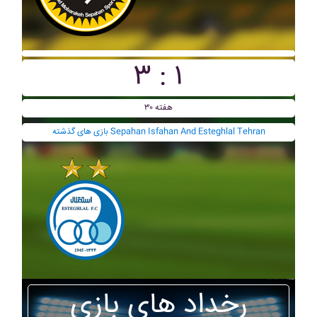
۳ : ۱
هفته ۳۰
بازی های گذشته Sepahan Isfahan And Esteghlal Tehran
رخداد های بازی