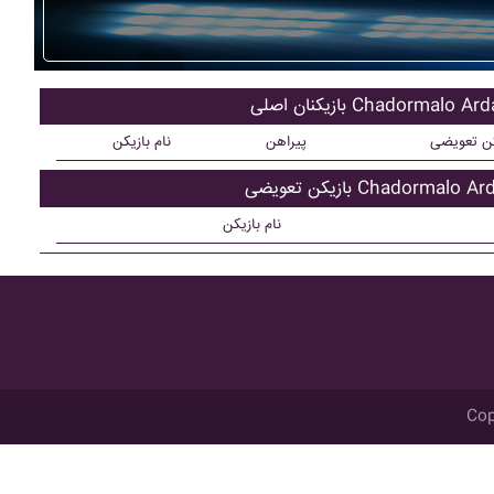
ن اصلی Chadormalo Ardakan
کن تعویضی
پیراهن
نام بازیکن
عویضی Chadormalo Ardakan
نام بازیکن
Cop