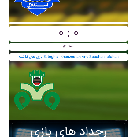
۰ : ۰
هفته ۱۲
بازی های گذشته Esteghlal Khouzestan And Zobahan Isfahan
رخداد های بازی