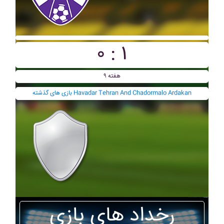
۰ : ۱
هفته ۹
بازی های گذشته Havadar Tehran And Chadormalo Ardakan
رخداد های بازی