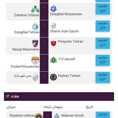
خلاصه
-
بازی
Esteghlal Khouzestan
Zobahan Isfahan
خلاصه
-
بازی
Shams Azar Qazvin
Esteghlal Tehran
خلاصه
-
Perspolis Tehran
بازی
Nasaji Mazandran
خلاصه
-
آلومينيوم اراک
بازی
Foolad Khouzestan
خلاصه
مس شهر بابک
-
Peykan Tehran
بازی
هفته ۱۲
تاریخ
میهمان
نتیجه
میزبان
خلاصه
Sepahan Isfahan
-
Malavan Anzali