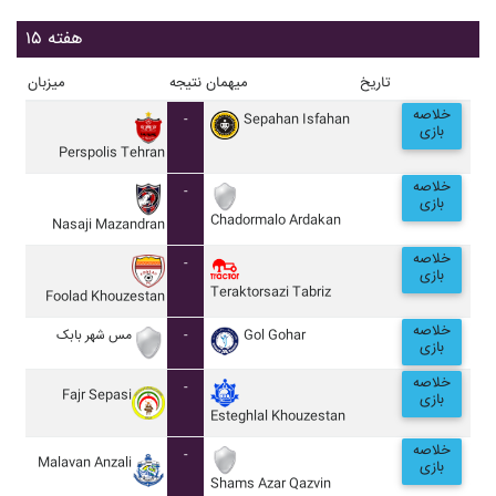
هفته ۱۵
تاریخ
میهمان
نتیجه
میزبان
خلاصه
-
Sepahan Isfahan
بازی
Perspolis Tehran
خلاصه
-
بازی
Chadormalo Ardakan
Nasaji Mazandran
خلاصه
-
بازی
Teraktorsazi Tabriz
Foolad Khouzestan
خلاصه
مس شهر بابک
-
Gol Gohar
بازی
خلاصه
-
Fajr Sepasi
بازی
Esteghlal Khouzestan
خلاصه
-
Malavan Anzali
بازی
Shams Azar Qazvin