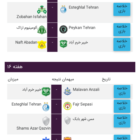
خلاصه
-
Esteghlal Tehran
بازی
Zobahan Isfahan
خلاصه
آلومينيوم اراک
-
Peykan Tehran
بازی
خلاصه
Naft Abadan
-
خيبر خرم آباد
بازی
هفته ۱۶
تاریخ
میهمان
نتیجه
میزبان
خلاصه
خيبر خرم آباد
-
Malavan Anzali
بازی
خلاصه
Esteghlal Tehran
-
Fajr Sepasi
بازی
خلاصه
-
مس شهر بابک
بازی
Shams Azar Qazvin
خلاصه
-