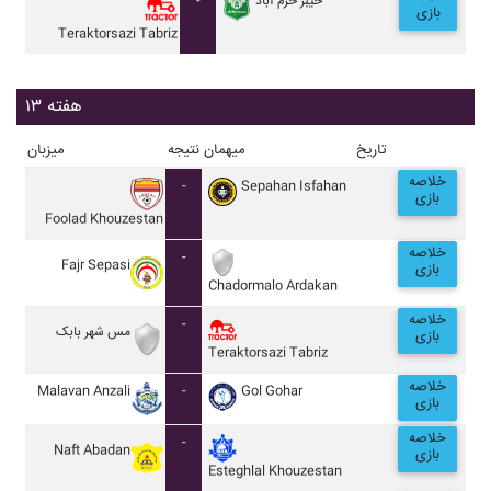
-
خيبر خرم آباد
بازی
Teraktorsazi Tabriz
هفته ۱۳
تاریخ
میهمان
نتیجه
میزبان
خلاصه
-
Sepahan Isfahan
بازی
Foolad Khouzestan
خلاصه
-
Fajr Sepasi
بازی
Chadormalo Ardakan
خلاصه
-
مس شهر بابک
بازی
Teraktorsazi Tabriz
خلاصه
Malavan Anzali
-
Gol Gohar
بازی
خلاصه
-
Naft Abadan
بازی
Esteghlal Khouzestan