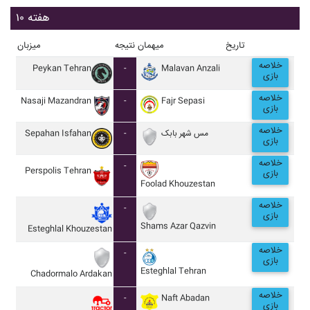
هفته ۱۰
تاریخ
میهمان
نتیجه
میزبان
خلاصه
Peykan Tehran
-
Malavan Anzali
بازی
خلاصه
Nasaji Mazandran
-
Fajr Sepasi
بازی
خلاصه
Sepahan Isfahan
-
مس شهر بابک
بازی
خلاصه
-
Perspolis Tehran
بازی
Foolad Khouzestan
خلاصه
-
بازی
Shams Azar Qazvin
Esteghlal Khouzestan
خلاصه
-
بازی
Esteghlal Tehran
Chadormalo Ardakan
خلاصه
-
Naft Abadan
بازی