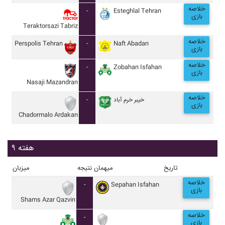
خلاصه
-
Esteghlal Tehran
بازی
Teraktorsazi Tabriz
خلاصه
Perspolis Tehran
-
Naft Abadan
بازی
خلاصه
-
Zobahan Isfahan
بازی
Nasaji Mazandran
خلاصه
-
خيبر خرم آباد
بازی
Chadormalo Ardakan
هفته ۹
تاریخ
میهمان
نتیجه
میزبان
خلاصه
-
Sepahan Isfahan
بازی
Shams Azar Qazvin
خلاصه
-
بازی