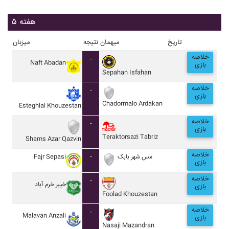
هفته ۵
تاریخ
میهمان
نتیجه
میزبان
خلاصه
-
Naft Abadan
بازی
Sepahan Isfahan
خلاصه
-
بازی
Chadormalo Ardakan
Esteghlal Khouzestan
خلاصه
-
بازی
Teraktorsazi Tabriz
Shams Azar Qazvin
خلاصه
Fajr Sepasi
-
مس شهر بابک
بازی
خلاصه
-
خيبر خرم آباد
بازی
Foolad Khouzestan
خلاصه
-
Malavan Anzali
بازی
Nasaji Mazandran