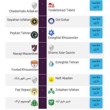
خلاصه
-
بازی
Teraktorsazi Tabriz
Chadormalo Ardakan
خلاصه
Sepahan Isfahan
-
Gol Gohar
بازی
خلاصه
-
Peykan Tehran
بازی
Esteghlal Khouzestan
خلاصه
-
بازی
Shams Azar Qazvin
Nasaji Mazandran
خلاصه
-
Esteghlal Tehran
بازی
Foolad Khouzestan
خلاصه
مس شهر بابک
-
Naft Abadan
بازی
خلاصه
Fajr Sepasi
-
Zobahan Isfahan
بازی
خلاصه
آلومينيوم اراک
-
خيبر خرم آباد
بازی