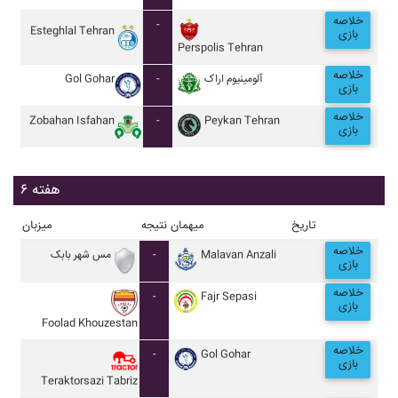
خلاصه
-
Esteghlal Tehran
بازی
Perspolis Tehran
خلاصه
Gol Gohar
-
آلومينيوم اراک
بازی
خلاصه
Zobahan Isfahan
-
Peykan Tehran
بازی
هفته ۶
تاریخ
میهمان
نتیجه
میزبان
خلاصه
مس شهر بابک
-
Malavan Anzali
بازی
خلاصه
-
Fajr Sepasi
بازی
Foolad Khouzestan
خلاصه
-
Gol Gohar
بازی
Teraktorsazi Tabriz