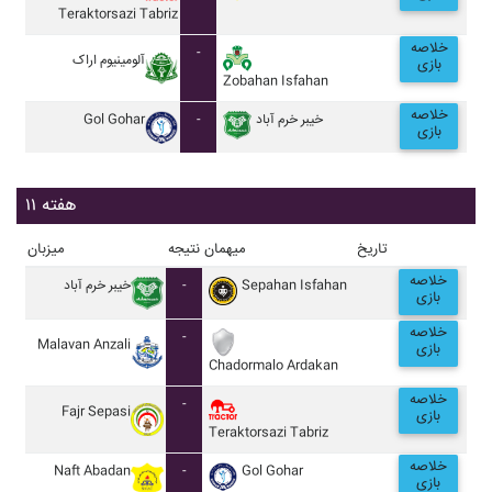
Teraktorsazi Tabriz
خلاصه
-
آلومينيوم اراک
بازی
Zobahan Isfahan
خلاصه
Gol Gohar
-
خيبر خرم آباد
بازی
هفته ۱۱
تاریخ
میهمان
نتیجه
میزبان
خلاصه
خيبر خرم آباد
-
Sepahan Isfahan
بازی
خلاصه
-
Malavan Anzali
بازی
Chadormalo Ardakan
خلاصه
-
Fajr Sepasi
بازی
Teraktorsazi Tabriz
خلاصه
Naft Abadan
-
Gol Gohar
بازی