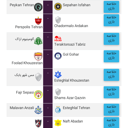
خلاصه
Peykan Tehran
-
Sepahan Isfahan
بازی
خلاصه
-
بازی
Chadormalo Ardakan
Perspolis Tehran
خلاصه
-
آلومينيوم اراک
بازی
Teraktorsazi Tabriz
خلاصه
-
Gol Gohar
بازی
Foolad Khouzestan
خلاصه
-
مس شهر بابک
بازی
Esteghlal Khouzestan
خلاصه
-
Fajr Sepasi
بازی
Shams Azar Qazvin
خلاصه
Malavan Anzali
-
Esteghlal Tehran
بازی
خلاصه
-
Naft Abadan
بازی