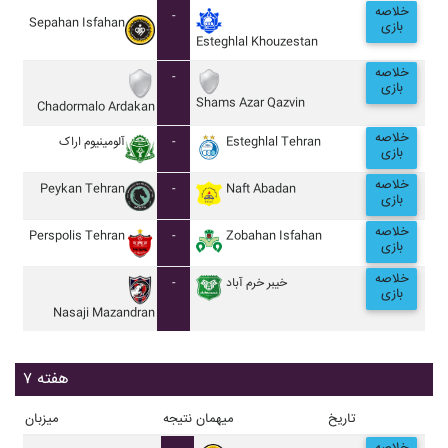
خلاصه
-
Sepahan Isfahan
بازی
Esteghlal Khouzestan
خلاصه
-
بازی
Shams Azar Qazvin
Chadormalo Ardakan
خلاصه
آلومينيوم اراک
-
Esteghlal Tehran
بازی
خلاصه
Peykan Tehran
-
Naft Abadan
بازی
خلاصه
Perspolis Tehran
-
Zobahan Isfahan
بازی
خلاصه
-
خيبر خرم آباد
بازی
Nasaji Mazandran
هفته ۷
تاریخ
میهمان
نتیجه
میزبان