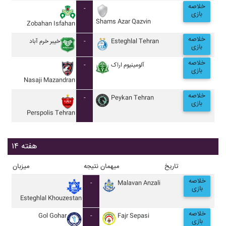
خلاصه
-
بازی
Shams Azar Qazvin
Zobahan Isfahan
خلاصه
خيبر خرم آباد
-
Esteghlal Tehran
بازی
خلاصه
-
آلومينيوم اراک
بازی
Nasaji Mazandran
خلاصه
-
Peykan Tehran
بازی
Perspolis Tehran
هفته ۱۴
تاریخ
میهمان
نتیجه
میزبان
خلاصه
-
Malavan Anzali
بازی
Esteghlal Khouzestan
خلاصه
Gol Gohar
-
Fajr Sepasi
بازی