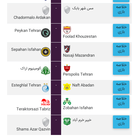
خلاصه
-
مس شهر بابک
بازی
Chadormalo Ardakan
خلاصه
-
Peykan Tehran
بازی
Foolad Khouzestan
خلاصه
-
Sepahan Isfahan
بازی
Nasaji Mazandran
خلاصه
-
آلومينيوم اراک
بازی
Perspolis Tehran
خلاصه
Esteghlal Tehran
-
Naft Abadan
بازی
خلاصه
-
بازی
Zobahan Isfahan
Teraktorsazi Tabriz
خلاصه
-
خيبر خرم آباد
بازی
Shams Azar Qazvin