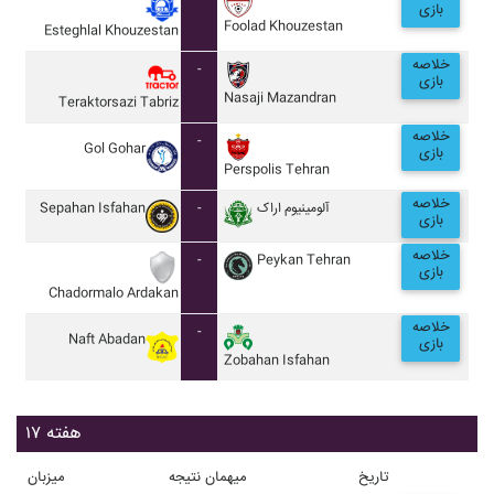
بازی
Foolad Khouzestan
Esteghlal Khouzestan
خلاصه
-
بازی
Nasaji Mazandran
Teraktorsazi Tabriz
خلاصه
-
Gol Gohar
بازی
Perspolis Tehran
خلاصه
Sepahan Isfahan
-
آلومينيوم اراک
بازی
خلاصه
-
Peykan Tehran
بازی
Chadormalo Ardakan
خلاصه
-
Naft Abadan
بازی
Zobahan Isfahan
هفته ۱۷
تاریخ
میهمان
نتیجه
میزبان