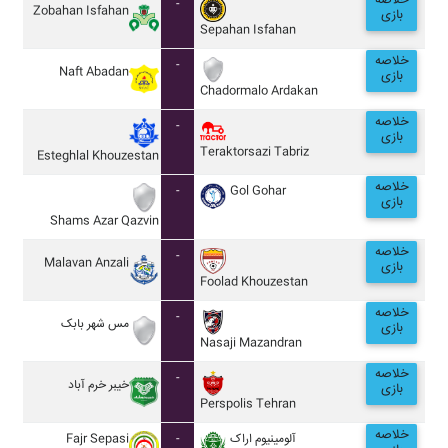
خلاصه
-
Zobahan Isfahan
بازی
Sepahan Isfahan
خلاصه
-
Naft Abadan
بازی
Chadormalo Ardakan
خلاصه
-
بازی
Teraktorsazi Tabriz
Esteghlal Khouzestan
خلاصه
-
Gol Gohar
بازی
Shams Azar Qazvin
خلاصه
-
Malavan Anzali
بازی
Foolad Khouzestan
خلاصه
-
مس شهر بابک
بازی
Nasaji Mazandran
خلاصه
-
خيبر خرم آباد
بازی
Perspolis Tehran
خلاصه
Fajr Sepasi
-
آلومينيوم اراک