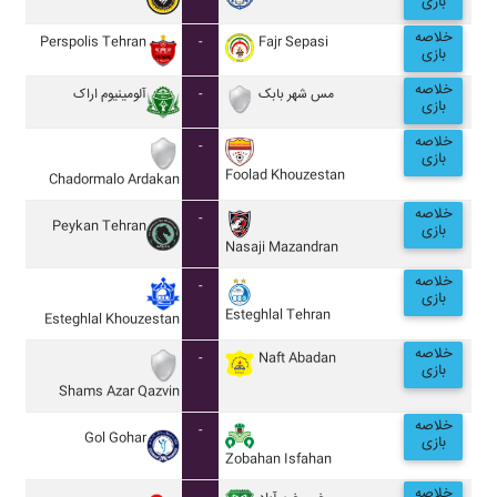
بازی
خلاصه
Perspolis Tehran
-
Fajr Sepasi
بازی
خلاصه
آلومينيوم اراک
-
مس شهر بابک
بازی
خلاصه
-
بازی
Foolad Khouzestan
Chadormalo Ardakan
خلاصه
-
Peykan Tehran
بازی
Nasaji Mazandran
خلاصه
-
بازی
Esteghlal Tehran
Esteghlal Khouzestan
خلاصه
-
Naft Abadan
بازی
Shams Azar Qazvin
خلاصه
-
Gol Gohar
بازی
Zobahan Isfahan
خلاصه