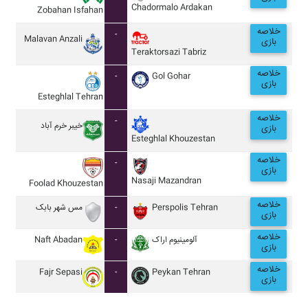
Chadormalo Ardakan
Zobahan Isfahan
خلاصه
-
Malavan Anzali
بازی
Teraktorsazi Tabriz
خلاصه
-
Gol Gohar
بازی
Esteghlal Tehran
خلاصه
-
خيبر خرم آباد
بازی
Esteghlal Khouzestan
خلاصه
-
بازی
Nasaji Mazandran
Foolad Khouzestan
خلاصه
مس شهر بابک
-
Perspolis Tehran
بازی
خلاصه
Naft Abadan
-
آلومينيوم اراک
بازی
خلاصه
Fajr Sepasi
-
Peykan Tehran
بازی