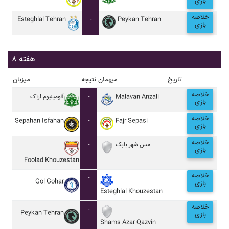
بازی
خلاصه
Esteghlal Tehran
-
Peykan Tehran
بازی
هفته ۸
تاریخ
میهمان
نتیجه
میزبان
خلاصه
آلومينيوم اراک
-
Malavan Anzali
بازی
خلاصه
Sepahan Isfahan
-
Fajr Sepasi
بازی
خلاصه
-
مس شهر بابک
بازی
Foolad Khouzestan
خلاصه
-
Gol Gohar
بازی
Esteghlal Khouzestan
خلاصه
-
Peykan Tehran
بازی
Shams Azar Qazvin