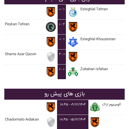
۰ : ۱
Esteghlal Tehran
Peykan Tehran
۰ : ۲
۰ : ۱
Esteghlal Khouzestan
Shams Azar Qazvin
۲ : ۰
۰ : ۰
Zobahan Isfahan
بازی های پیش رو
۱۸:۴۵ - ۰۹/۱۲/۱۴۰۴
آلومينيوم اراک
Chadormalo Ardakan
۱۸:۴۵ - ۱۵/۱۲/۱۴۰۴