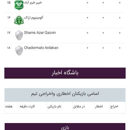
۱۵
خيبر خرم آباد
۰
۰
۰
۱۶
آلومينيوم اراک
۰
۰
۰
۱۷
Shams Azar Qazvin
۰
۰
۰
۱۸
Chadormalo Ardakan
۰
۰
۰
باشگاه اخبار
اسامی بازیکنان اخطاری واخراجی تیم
اخراج
اخطار
در مقابل
نام بازیکن
کارت دقیقه
هفته
بازی