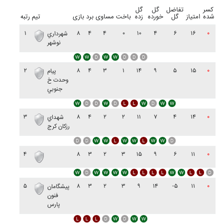
کسر
تفاضل
گل
گل
شده
امتیاز
گل
خورده
زده
باخت
مساوی
برد
بازی
تیم
رتبه
۱
۸
۴
۴
۰
۱۰
۴
۶
۱۶
۰
شهرداري
نوشهر
۲
۸
۴
۳
۱
۱۴
۹
۵
۱۵
۰
پيام
وحدت خ
جنوبي
۳
۸
۴
۲
۲
۱۱
۷
۴
۱۴
۰
شهداي
رزکان کرج
۴
۸
۳
۲
۳
۱۵
۹
۶
۱۱
۰
۵
۸
۳
۲
۳
۹
۱۴
-۵
۱۱
۰
پيشگامان
فنون
پارس