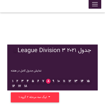
League Division ۳ ۲۰۲۱ جدول
نمایش جدول کامل در هفته
۱
۲
۳
۴
۵
۶
۷
۸
۹
۱۰
۱۱
۱۲
۱۳
۱۴
۱۵
۱۶
۱۷
۱۸
لیگ سه مرحله ۲ گروه ۱