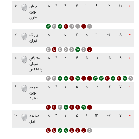
۶
۸
۲
۴
۲
۱۱
۹
۲
۱۰
۰
جوان
نوين
ساري
۷
۸
۱
۵
۲
۸
۱۲
-۴
۸
۰
پاراگ
تهران
۸
۸
۲
۲
۴
۵
۱۰
-۵
۸
۰
ستارگان
مردان
پاشا البرز
۹
۸
۲
۱
۵
۸
۱۰
-۲
۷
۰
مهاجر
نوين
مشهد
۱۰
۸
۲
۱
۵
۶
۱۳
-۷
۷
۰
دماوند
آمل