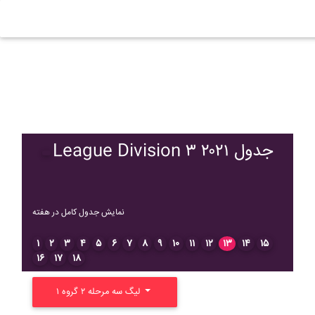
League Division ۳ ۲۰۲۱ جدول
نمایش جدول کامل در هفته
۱
۲
۳
۴
۵
۶
۷
۸
۹
۱۰
۱۱
۱۲
۱۳
۱۴
۱۵
۱۶
۱۷
۱۸
لیگ سه مرحله ۲ گروه ۱