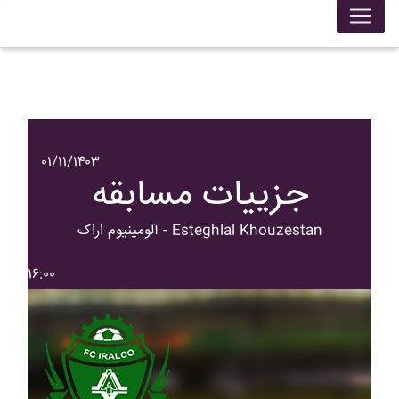
۰۱/۱۱/۱۴۰۳
جزییات مسابقه
آلومينيوم اراک - Esteghlal Khouzestan
۱۶:۰۰