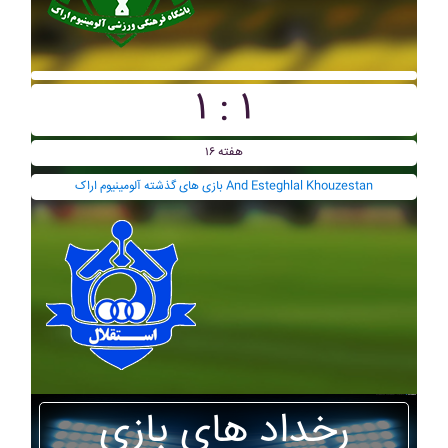
۱ : ۱
هفته ۱۶
بازی های گذشته آلومينيوم اراک And Esteghlal Khouzestan
رخداد های بازی