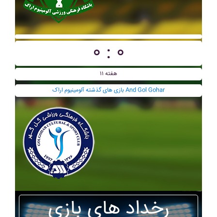
۰ : ۰
هفته ۱۱
بازی های گذشته آلومينيوم اراک And Gol Gohar
رخداد های بازی