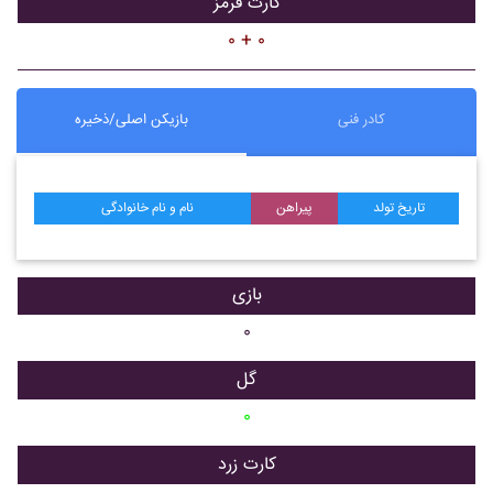
کارت قرمز
۰ + ۰
کادر فنی
بازیکن اصلی/ذخیره
تاریخ تولد
پیراهن
نام و نام خانوادگی
بازی
۰
گل
۰
کارت زرد