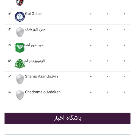
۱۳
Gol Gohar
۰
۰
۰
۱۴
مس شهر بابک
۰
۰
۰
۱۵
خيبر خرم آباد
۰
۰
۰
۱۶
آلومينيوم اراک
۰
۰
۰
۱۷
Shams Azar Qazvin
۰
۰
۰
۱۸
Chadormalo Ardakan
۰
۰
۰
باشگاه اخبار