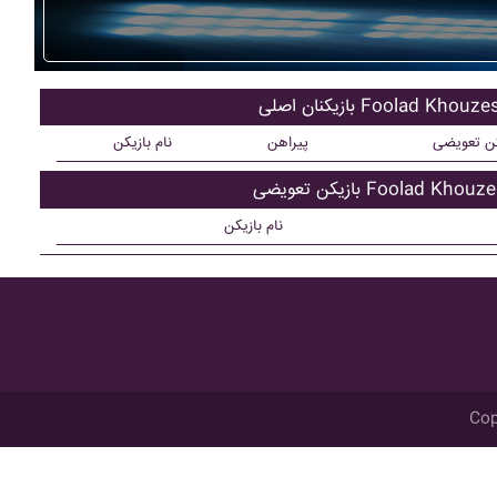
ان اصلی Foolad Khouzestan
کن تعویضی
پیراهن
نام بازیکن
تعویضی Foolad Khouzestan
نام بازیکن
Cop