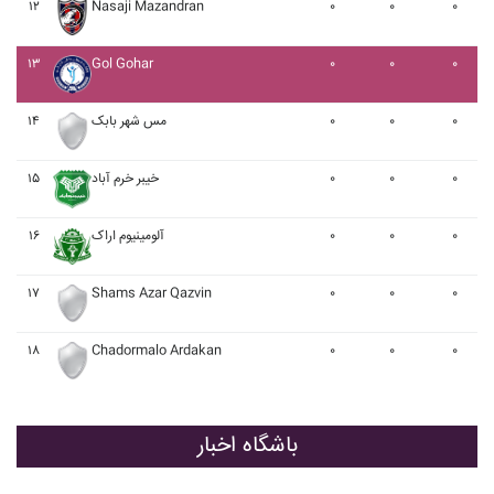
۱۲
Nasaji Mazandran
۰
۰
۰
۱۳
Gol Gohar
۰
۰
۰
۱۴
مس شهر بابک
۰
۰
۰
۱۵
خيبر خرم آباد
۰
۰
۰
۱۶
آلومينيوم اراک
۰
۰
۰
۱۷
Shams Azar Qazvin
۰
۰
۰
۱۸
Chadormalo Ardakan
۰
۰
۰
باشگاه اخبار