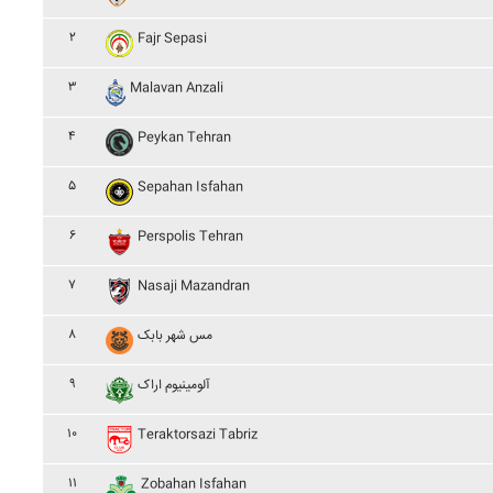
۲
Fajr Sepasi
۳
Malavan Anzali
۴
Peykan Tehran
۵
Sepahan Isfahan
۶
Perspolis Tehran
۷
Nasaji Mazandran
۸
مس شهر بابک
۹
آلومينيوم اراک
۱۰
Teraktorsazi Tabriz
۱۱
Zobahan Isfahan