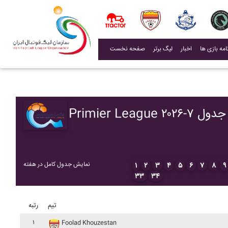
(current)
اخبار
لیگ برتر
صفحه نخست
Primier League ۲۰۲۶-۷ جدول
نمایش جدول کامل در هفته
۱
۲
۳
۴
۵
۶
۷
۸
۹
۳۳
۳۴
تیم
رتبه
۱
Foolad Khouzestan