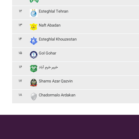
۱۲
Esteghlal Tehran
۱۳
Naft Abadan
۱۴
Esteghlal Khouzestan
۱۵
Gol Gohar
۱۶
خيبر خرم آباد
۱۷
Shams Azar Qazvin
۱۸
Chadormalo Ardakan