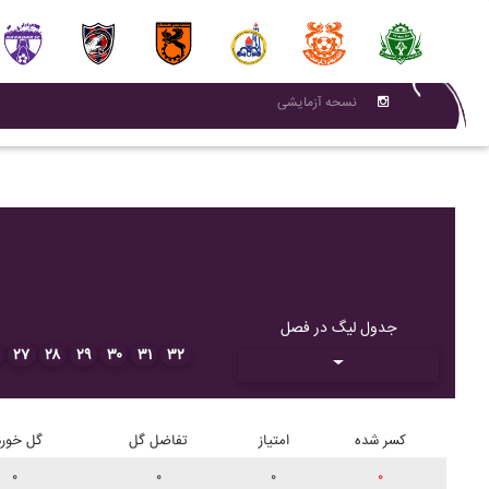
نسحه آزمایشی
جدول لیگ در فصل
۲۷
۲۸
۲۹
۳۰
۳۱
۳۲
کسر شده
امتیاز
تفاضل گل
گل خورد
۰
۰
۰
۰