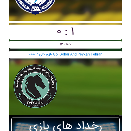
۰ : ۱
هفته ۱۲
بازی های گذشته Gol Gohar And Peykan Tehran
رخداد های بازی