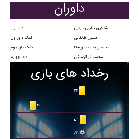
داوران
شاهين حاجي بابايي
داور اول
حسین طالقانی
کمک داور اول
محمد رضا مدیر روستا
کمک داور دوم
محمدباقر قراملکي
داور چهارم
رخداد های بازی
۲۴
۳۰
۵۳
۶۳