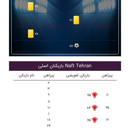
۶۹
۷۱
۷۸
۸۷
بازیکنان اصلی Naft Tehran
پیراهن
بازیکن تعویضی
پیراهن
نام بازیکن
۲
۳
۹
۱۱
۷۵
۸
۱۰
۲۵
۸۴
۱
۱۸
۱۹
۷۵
۲۴