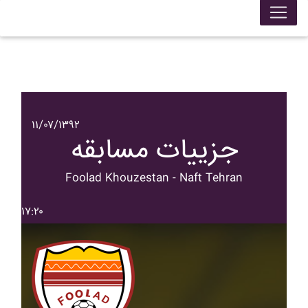
۱۱/۰۷/۱۳۹۲
جزییات مسابقه
Foolad Khouzestan - Naft Tehran
۱۷:۲۰