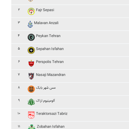
۲
Fajr Sepasi
۳
Malavan Anzali
۴
Peykan Tehran
۵
Sepahan Isfahan
۶
Perspolis Tehran
۷
Nasaji Mazandran
۸
مس شهر بابک
۹
آلومينيوم اراک
۱۰
Teraktorsazi Tabriz
۱۱
Zobahan Isfahan