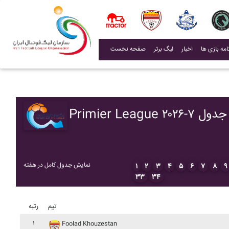
(current)
اخبار
لیگ برتر
صفحه نخست
Primier League ۲۰۲۶-۷ جدول
نمایش جدول کامل در هفته
۱
۲
۳
۴
۵
۶
۷
۸
۹
۳۳
۳۴
تیم
رتبه
۱
Foolad Khouzestan