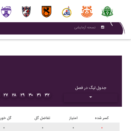
نسحه آزمایشی
جدول لیگ در فصل
۲۷
۲۸
۲۹
۳۰
۳۱
۳۲
کسر شده
امتیاز
تفاضل گل
گل خورد
۰
۰
۰
۰