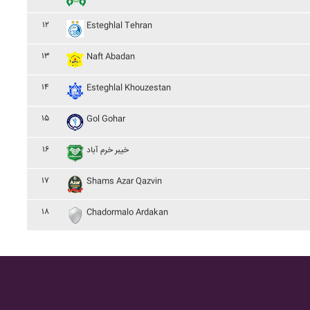
۱۲
Esteghlal Tehran
۱۳
Naft Abadan
۱۴
Esteghlal Khouzestan
۱۵
Gol Gohar
۱۶
خيبر خرم آباد
۱۷
Shams Azar Qazvin
۱۸
Chadormalo Ardakan