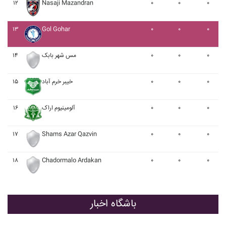
۱۲
Nasaji Mazandran
۰
۰
۰
۱۳
Gol Gohar
۰
۰
۰
۱۴
مس شهر بابک
۰
۰
۰
۱۵
خيبر خرم آباد
۰
۰
۰
۱۶
آلومينيوم اراک
۰
۰
۰
۱۷
Shams Azar Qazvin
۰
۰
۰
۱۸
Chadormalo Ardakan
۰
۰
۰
باشگاه اخبار