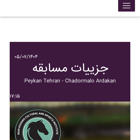
۰۵/۰۷/۱۴۰۴
جزییات مسابقه
Peykan Tehran - Chadormalo Ardakan
۱۷:۱۵