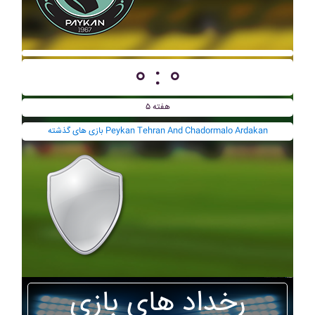
۰ : ۰
هفته ۵
بازی های گذشته Peykan Tehran And Chadormalo Ardakan
رخداد های بازی