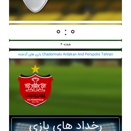
۰ : ۰
هفته ۴
بازی های گذشته Chadormalo Ardakan And Perspolis Tehran
رخداد های بازی