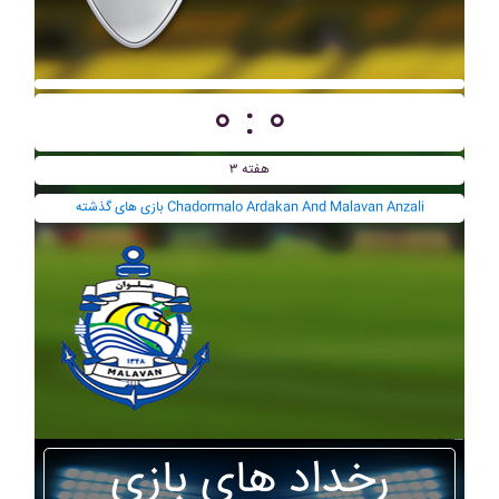
۰ : ۰
هفته ۳
بازی های گذشته Chadormalo Ardakan And Malavan Anzali
رخداد های بازی