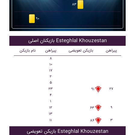
۸۳
۹۰
بازیکنان اصلی Esteghlal Khouzestan
پیراهن
بازیکن تعویضی
پیراهن
نام بازیکن
۸
۱۰
۱۷
۲
۵
۲۳
۲۷
۹۱
۴
۱
۱۲
۹
۶۳
۱۳
۱۱
۳
۸۶
بازیکن تعویضی Esteghlal Khouzestan