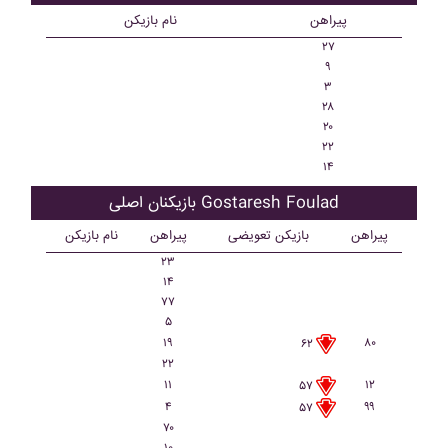
پیراهن
نام بازیکن
۲۷
۹
۳
۲۸
۲۰
۲۲
۱۴
بازیکنان اصلی Gostaresh Foulad
پیراهن
بازیکن تعویضی
پیراهن
نام بازیکن
۲۳
۱۴
۷۷
۵
۱۹
۸۰
۶۲
۲۲
۱۱
۱۲
۵۷
۴
۹۹
۵۷
۷۰