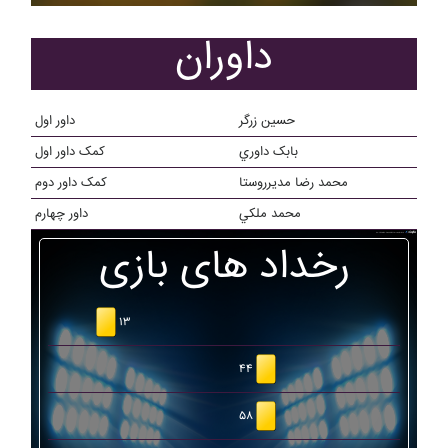
داوران
حسين زرگر
داور اول
بابک داوري
کمک داور اول
محمد رضا مديرروستا
کمک داور دوم
محمد ملکي
داور چهارم
رخداد های بازی
۱۳
۴۴
۵۸