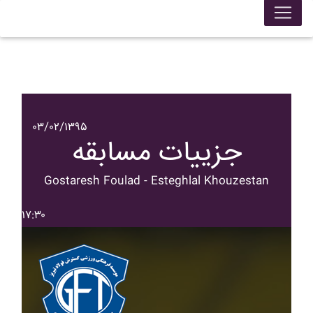
۰۳/۰۲/۱۳۹۵
جزییات مسابقه
Gostaresh Foulad - Esteghlal Khouzestan
۱۷:۳۰