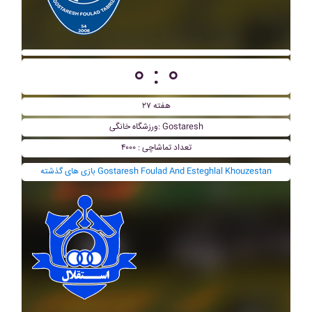
۰ : ۰
هفته ۲۷
ورزشگاه خانگی: Gostaresh
تعداد تماشاچی : ۴۰۰۰
بازی های گذشته Gostaresh Foulad And Esteghlal Khouzestan