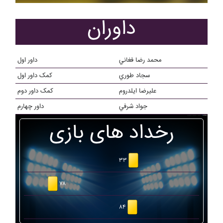
داوران
محمد رضا فغاني
داور اول
سجاد طوري
کمک داور اول
عليرضا ايلدروم
کمک داور دوم
جواد شرفي
داور چهارم
رخداد های بازی
۳۳
۷۸
۸۴