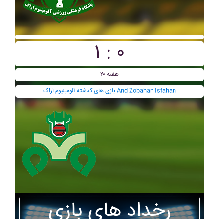
۱ : ۰
هفته ۲۰
بازی های گذشته آلومينيوم اراک And Zobahan Isfahan
رخداد های بازی