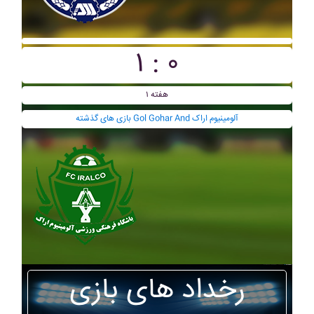
۱ : ۰
هفته ۱
بازی های گذشته Gol Gohar And آلومينيوم اراک
رخداد های بازی