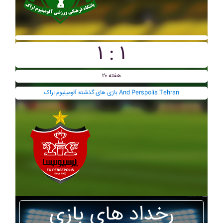
۱ : ۱
هفته ۲۰
بازی های گذشته آلومينيوم اراک And Perspolis Tehran
رخداد های بازی