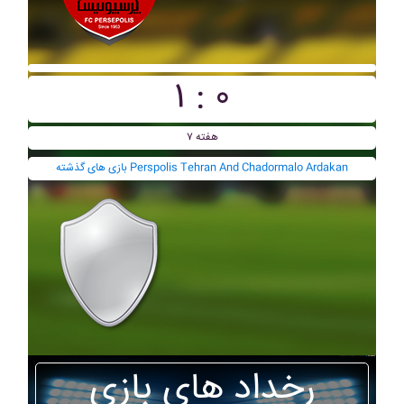
۱ : ۰
هفته ۷
بازی های گذشته Perspolis Tehran And Chadormalo Ardakan
رخداد های بازی