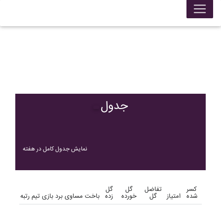
جدول
نمایش جدول کامل در هفته
کسر
تفاضل
گل
گل
شده
امتیاز
گل
خورده
زده
باخت
مساوی
برد
بازی
تیم
رتبه