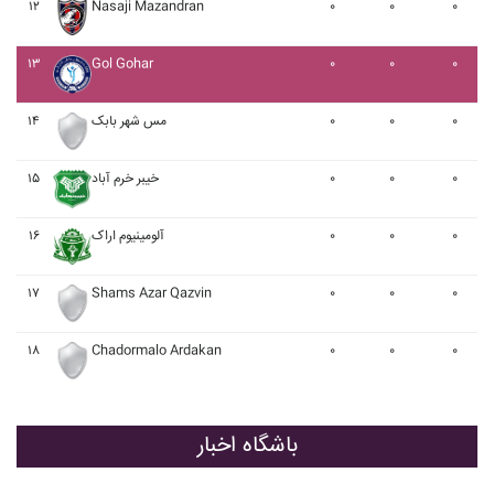
۱۲
Nasaji Mazandran
۰
۰
۰
۱۳
Gol Gohar
۰
۰
۰
۱۴
مس شهر بابک
۰
۰
۰
۱۵
خيبر خرم آباد
۰
۰
۰
۱۶
آلومينيوم اراک
۰
۰
۰
۱۷
Shams Azar Qazvin
۰
۰
۰
۱۸
Chadormalo Ardakan
۰
۰
۰
باشگاه اخبار