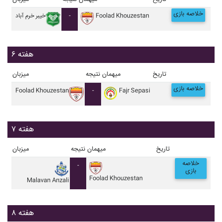
خلاصه بازی
Foolad Khouzestan
-
خيبر خرم آباد
هفته ۶
تاریخ
میهمان
نتیجه
میزبان
خلاصه بازی
Foolad Khouzestan
-
Fajr Sepasi
هفته ۷
تاریخ
میهمان
نتیجه
میزبان
خلاصه
-
بازی
Foolad Khouzestan
Malavan Anzali
هفته ۸