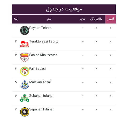
موقعیت در جدول
امتیاز
تفاضل گل
بازی
تیم
رتبه
۱
Peykan Tehran
۰
۰
۰
۲
Teraktorsazi Tabriz
۰
۰
۰
۳
Foolad Khouzestan
۰
۰
۰
۴
Fajr Sepasi
۰
۰
۰
۵
Malavan Anzali
۰
۰
۰
۶
Zobahan Isfahan
۰
۰
۰
۷
Sepahan Isfahan
۰
۰
۰