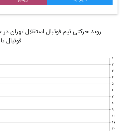
تاریخ تولد
پیراهن
فوتبال تا
۱
۲
۳
۴
۵
۶
۷
۸
۹
۱۰
۱۱
۱۲