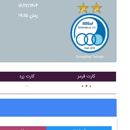
۱۶/۱۲/۱۴۰۴
زمان ۱۹:۱۵
Esteghlal Tehran
کارت قرمز
کارت زرد
۰
۰ + ۰