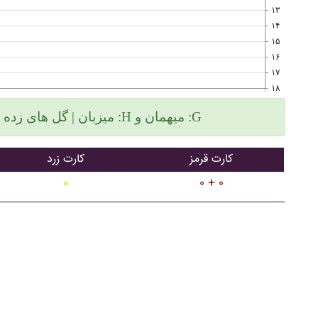
۱۳
۱۴
۱۵
۱۶
۱۷
۱۸
میزبان | گل های زده سمت چپ و گلهای خورده سمت راست :H میهمان و :G
کارت قرمز
کارت زرد
۰
۰ + ۰