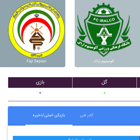
آلومينيوم اراک
Fajr Sepasi
گل
بازی
۰
۰
کادر فنی
بازیکن اصلی/ذخیره