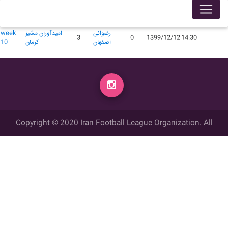
لیگ 99005
محل
گل
گل
زمان
تاریخ
میهمان
میزبان
week
برگزاری
زده
زده
رضوانی
امیدآوران مشیز
week
3
0
1399/12/12
14:30
اصفهان
کرمان
10
Copyright © 2020 Iran Football League Organization. All
rights reserved.
تمامي حقوق مادي و معنوي این وب سایت متعلق به سازمان لیگ فوتبال
ایران می باشد