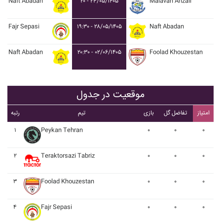
Naft Abadan
۲۰ - ۲۴/۰۵/۱۴۰۵
Malavan Anzali
Fajr Sepasi
۱۹:۳۰ - ۲۸/۰۵/۱۴۰۵
Naft Abadan
Naft Abadan
۲۰:۳۰ - ۰۲/۰۶/۱۴۰۵
Foolad Khouzestan
موقعیت در جدول
امتیاز
تفاضل گل
بازی
تیم
رتبه
۱
Peykan Tehran
۰
۰
۰
۲
Teraktorsazi Tabriz
۰
۰
۰
۳
Foolad Khouzestan
۰
۰
۰
۴
Fajr Sepasi
۰
۰
۰