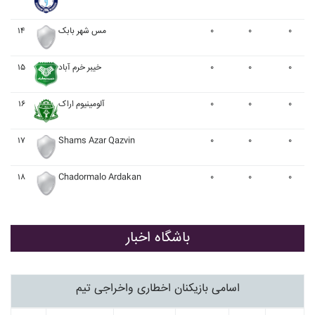
۱۴
مس شهر بابک
۰
۰
۰
۱۵
خيبر خرم آباد
۰
۰
۰
۱۶
آلومينيوم اراک
۰
۰
۰
۱۷
Shams Azar Qazvin
۰
۰
۰
۱۸
Chadormalo Ardakan
۰
۰
۰
باشگاه اخبار
اسامی بازیکنان اخطاری واخراجی تیم