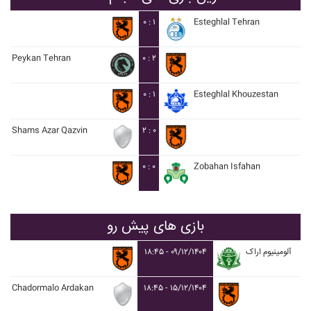
۰ : ۱
Esteghlal Tehran
Peykan Tehran
۰ : ۲
۰ : ۱
Esteghlal Khouzestan
Shams Azar Qazvin
۲ : ۰
۰ : ۰
Zobahan Isfahan
بازی های پیش رو
۱۸:۴۵ - ۰۹/۱۲/۱۴۰۴
آلومينيوم اراک
Chadormalo Ardakan
۱۸:۴۵ - ۱۵/۱۲/۱۴۰۴