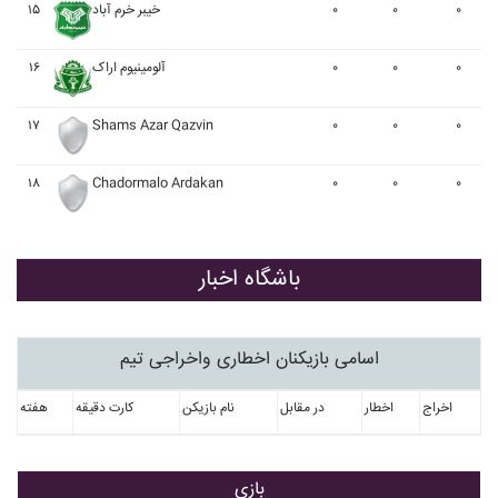
۱۵
خيبر خرم آباد
۰
۰
۰
۱۶
آلومينيوم اراک
۰
۰
۰
۱۷
Shams Azar Qazvin
۰
۰
۰
۱۸
Chadormalo Ardakan
۰
۰
۰
باشگاه اخبار
اسامی بازیکنان اخطاری واخراجی تیم
اخراج
اخطار
در مقابل
نام بازیکن
کارت دقیقه
هفته
بازی