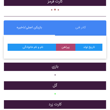
کارت قرمز
۰ + ۰
کادر فنی
بازیکن اصلی/ذخیره
تاریخ تولد
پیراهن
نام و نام خانوادگی
بازی
۰
گل
۰
کارت زرد