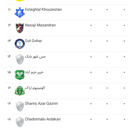
۱۱
Esteghlal Khouzestan
۰
۰
۰
۱۲
Nasaji Mazandran
۰
۰
۰
۱۳
Gol Gohar
۰
۰
۰
۱۴
مس شهر بابک
۰
۰
۰
۱۵
خيبر خرم آباد
۰
۰
۰
۱۶
آلومينيوم اراک
۰
۰
۰
۱۷
Shams Azar Qazvin
۰
۰
۰
۱۸
Chadormalo Ardakan
۰
۰
۰