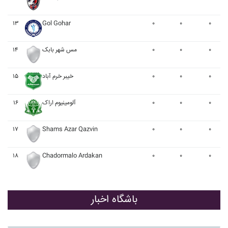
۱۳
Gol Gohar
۰
۰
۰
۱۴
مس شهر بابک
۰
۰
۰
۱۵
خيبر خرم آباد
۰
۰
۰
۱۶
آلومينيوم اراک
۰
۰
۰
۱۷
Shams Azar Qazvin
۰
۰
۰
۱۸
Chadormalo Ardakan
۰
۰
۰
باشگاه اخبار