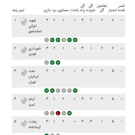
کسر
تفاضل
گل
گل
شده
امتیاز
گل
خورده
زده
باخت
مساوی
برد
بازی
تیم
رتبه
۱
۳
۲
۱
۰
۴
۲
۲
۷
۰
شهيد
اورکي
اسلامشهر
۲
۳
۲
۱
۰
۳
۱
۲
۷
۰
شهرداري
فومن
۳
۳
۱
۲
۰
۴
۲
۲
۵
۰
نفت
ايرانيان
تهران
۴
۳
۱
۲
۰
۴
۲
۲
۵
۰
آرتام
تبريز
۵
۳
۱
۲
۰
۴
۳
۱
۵
۰
بعثت
کرمانشاه