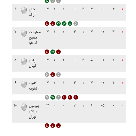
۶
۳
۱
۱
۱
۴
۳
۱
۴
۰
کيان
اراک
۷
۳
۱
۰
۲
۱
۳
-۲
۳
۰
مقاومت
بسيج
آستارا
۸
۳
۰
۲
۱
۴
۵
-۱
۲
۰
پاس
گيلان
۹
۳
۰
۱
۲
۱
۳
-۲
۱
۰
کانياو
اشنويه
۱۰
۳
۰
۰
۳
۱
۶
-۵
۰
۰
بنيامين
ورزش
تهران