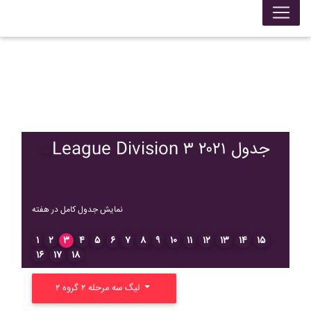
League Division ۳ ۲۰۲۱ جدول
نمایش جدول کامل در هفته
۱
۲
۳
۴
۵
۶
۷
۸
۹
۱۰
۱۱
۱۲
۱۳
۱۴
۱۵
۱۶
۱۷
۱۸
لیگ سه مرحله ۲ گروه ۲