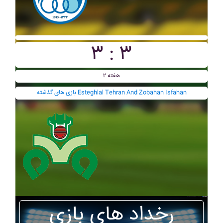
۳ : ۳
هفته ۲
بازی های گذشته Esteghlal Tehran And Zobahan Isfahan
رخداد های بازی